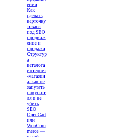
ении
Как
сделать
карточку
товара
под SEO
продвиж
ение и
продажи
Структур
а
каталога
интернет
-магазин
а: как не
запутать
покупате
ля и не
убить
SEO
OpenCart
или
WooCom
merce —
какой