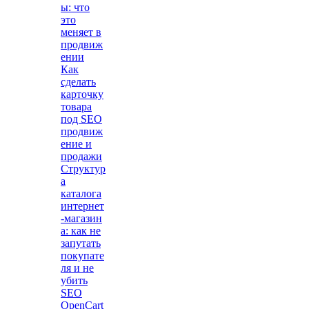
ы: что
это
меняет в
продвиж
ении
Как
сделать
карточку
товара
под SEO
продвиж
ение и
продажи
Структур
а
каталога
интернет
-магазин
а: как не
запутать
покупате
ля и не
убить
SEO
OpenCart