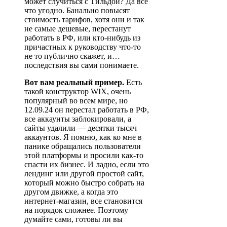
может случиться с Тильдой? Да все
что угодно. Банально повысят
стоимость тарифов, хотя они и так
не самые дешевые, перестанут
работать в РФ, или кто-нибудь из
причастных к руководству что-то
не то публично скажет, и…
последствия вы сами понимаете.
Вот вам реальный пример.
Есть
такой конструктор WIX, очень
популярный во всем мире, но
12.09.24 он перестал работать в РФ,
все аккаунты заблокировали, а
сайты удалили — десятки тысяч
аккаунтов. Я помню, как ко мне в
панике обращались пользователи
этой платформы и просили как-то
спасти их бизнес. И ладно, если это
лендинг или другой простой сайт,
который можно быстро собрать на
другом движке, а когда это
интернет-магазин, все становится
на порядок сложнее. Поэтому
думайте сами, готовы ли вы